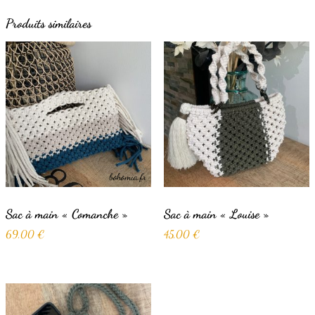
Produits similaires
Sac à main « Comanche »
Sac à main « Louise »
69,00
€
45,00
€