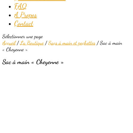
FAQ
A Propos
Contact
Sélectionner une page
Accueil
/
La Boutique
/
Sacs à main et pochettes
/ Sac à main
« Cheyenne »
Sac à main « Cheyenne »
Epuisé