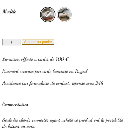
Modèle
quantité
Ajouter au panier
de
Sac
Livraison offerte à partir de 100 €
à
main
Paiement sécurisé par carte bancaire ou Paypal
"Cheyenne"
Assistance par formulaire de contact, réponse sous 24h
Commentaires
Seuls les clients connectés ayant acheté ce produit ont la possibilité
de laisser un avis.