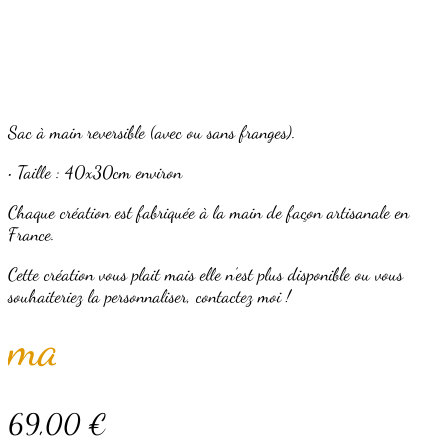
Sac à main reversible (avec ou sans franges).
• Taille : 40x30cm environ
Chaque création est fabriquée à la main de façon artisanale en
France.
Cette création vous plait mais elle n’est plus disponible ou vous
souhaiteriez la personnaliser, contactez moi !
mail
1
69,00
€
icon