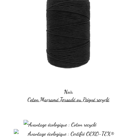
Noir
Coton Macramé Torsadé ou Peigné recyclé