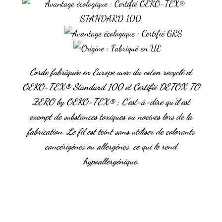
Corde fabriquée en Europe avec du coton recyclé
et
OEKO-TEX
®
Standard 100 et Certifié DETOX TO
ZERO by OEKO-TEX® : C’est-à-dire qu’il est
exempt de substances toxiques ou nocives lors de la
fabrication. Le fil est teint sans utiliser de colorants
cancérigènes ou allergènes, ce qui le rend
hypoallergénique.