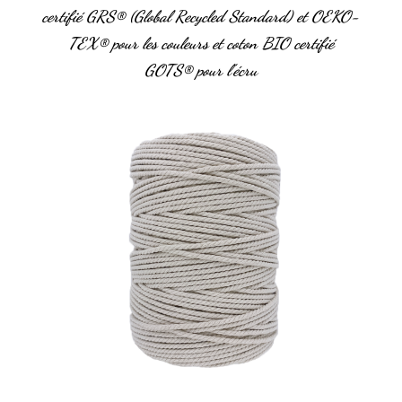
certifié GRS
® (Global Recycled Standard) et
OEKO-
TEX
®
pour les couleurs et coton BIO certifié
GOTS
®
pour l’écru